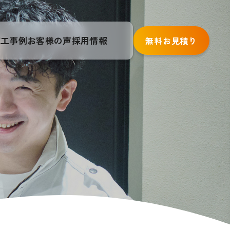
施工事例
お客様の声
採用情報
無料お見積り
詳しくはこちら
フォーム
詳しくはこちら
害虫防除消毒
・
基礎補強
・
換気設備
・
左官工事
・
床組補修
・
床下配線工
棄物処理
・
地盤沈下補修
水回り
の
ちら
詳しくはこちら
リフォーム
ちら
詳しくはこちら
編戸、
お風呂
・
トイレ
・
洗面所
・
給湯器
・
キッチン
・
壁