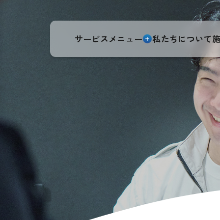
サービスメニュー
私たちについて
お問い合わせ
メールで
無料見積もり
無料ご相談
当社ご利用件数No.1!
床下工事
通話無料！お急ぎの方はこちら
リ
0120-810-023
受付時間 8:00〜20:00(年中無休 元旦お盆を除く)
シロアリ防除消毒
・
はつり工事
・
産業廃
トップページ
内装・外装
詳しくはこ
リフォーム
サービスメニュー
詳しくはこ
床下工事リフォーム
窓、サッシの交換
・
畳の張り替え、表替え
・