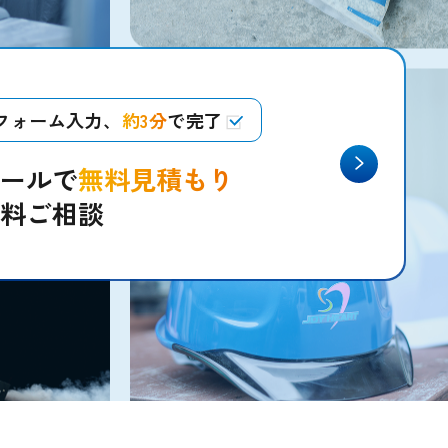
フォーム入力、
約3分
で完了
ールで
無料見積もり
料ご相談