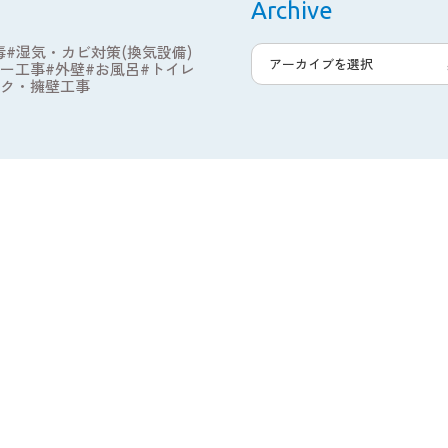
Archive
お客様の声
毒
湿気・カビ対策(換気設備)
ー工事
外壁
お風呂
トイレ
ク・擁壁工事
お知らせ
会社概要
よくある質問
採用情報
ビフォーアフターや
お役立ち情報を発信中！
Official SNS