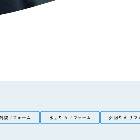
障子、ふすまの張り替え
・
外壁、屋根の塗装
修繕
・
増築改装
・
クロス張り替え
内装・外装リフォーム
外構エクステリア
水回りのリフォーム
外回り
の
詳しくはこ
リフォーム
詳しくはこ
外回り
のリフォーム
(外構エクステリア)
遺品整理
ガレージ
・
土間打ち
・
電動シャッター
・
カー
ト
・
植木剪定
・
ブロック
・
擁壁工事
・
会所枡
私たちについて
JOY HEARTの6つの強み
安心保証
施工可能エリア
外装リフォーム
水回り
リフォーム
外回り
リフ
利用までの流れ
の
の
外装リフォーム
水回り
リフォーム
外回り
リフ
の
の
施工事例