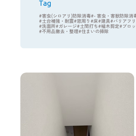
Tag
害虫(シロアリ)防除消毒
- 害虫・害獣防除消
土台補強・耐震
窓周り
床
建具
バリアフリ
洗面所
ガレージ
土間打ち
植木剪定
ブロッ
不用品撤去・整理
住まいの掃除