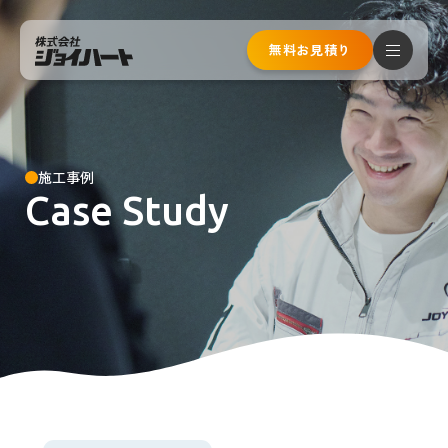
無料お見積り
お問い合わせ
メールで
無料見積もり
無料ご相談
施工事例
Case Study
通話無料！お急ぎの方はこちら
0120-810-023
受付時間 8:00〜20:00(年中無休 元旦お盆を除く)
トップページ
サービスメニュー
床下工事リフォーム