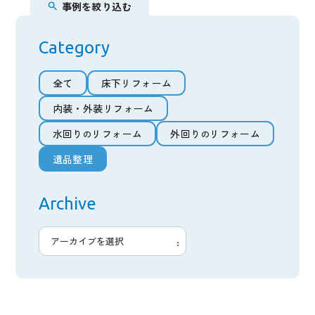
事例を絞り込む
内装・外装リフォーム
Category
水回りのリフォーム
全て
床下リフォーム
外回り
のリフォーム
(外構エクステリア)
全て
床下リフォーム
内装・外装リフォーム
遺品整理
内装・外装リフォーム
水回り
リフォーム
外回り
リフォーム
の
の
水回り
リフォーム
外回り
リフォーム
の
の
遺品整理
私たちについて
遺品整理
JOY HEARTの6つの強み
Archive
安心保証
施工可能エリア
利用までの流れ
施工事例