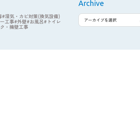
Archive
お客様の声
毒
湿気・カビ対策(換気設備)
ー工事
外壁
お風呂
トイレ
ク・擁壁工事
お知らせ
会社概要
よくある質問
採用情報
ビフォーアフターや
お役立ち情報を発信中！
Official SNS