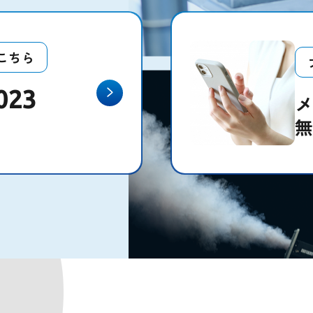
こちら
023
メ
無