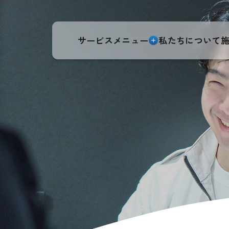
サービスメニュー
私たちについて
お問い合わせ
メールで
無料見積もり
無料ご相談
当社ご利用件数No.1!
床下工事
通話無料！お急ぎの方はこちら
リ
0120-810-023
受付時間 8:00〜20:00(年中無休 元旦お盆を除く)
シロアリ防除消毒
・
はつり工事
・
産業廃
トップページ
内装・外装
詳しくはこ
リフォーム
サービスメニュー
詳しくはこ
床下工事リフォーム
窓、サッシの交換
・
畳の張り替え、表替え
・