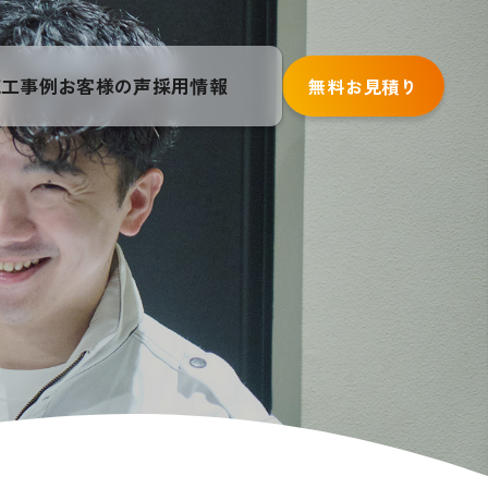
施工事例
お客様の声
採用情報
無料お見積り
詳しくはこちら
フォーム
詳しくはこちら
害虫防除消毒
・
基礎補強
・
換気設備
・
左官工事
・
床組補修
・
床下配線工
棄物処理
・
地盤沈下補修
水回り
の
ちら
詳しくはこちら
リフォーム
ちら
詳しくはこちら
編戸、
お風呂
・
トイレ
・
洗面所
・
給湯器
・
キッチン
・
壁