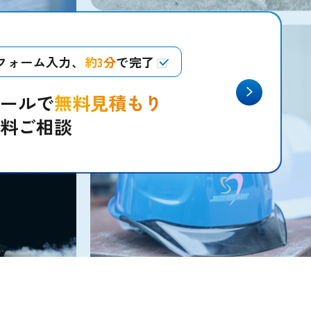
フォーム入力、
約3分
で完了
ールで
無料見積もり
料ご相談