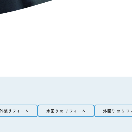
障子、ふすまの張り替え
・
外壁、屋根の塗装
修繕
・
増築改装
・
クロス張り替え
内装・外装リフォーム
外構エクステリア
水回りのリフォーム
外回り
の
詳しくはこ
リフォーム
詳しくはこ
外回り
のリフォーム
(外構エクステリア)
遺品整理
ガレージ
・
土間打ち
・
電動シャッター
・
カー
ト
・
植木剪定
・
ブロック
・
擁壁工事
・
会所枡
私たちについて
JOY HEARTの6つの強み
安心保証
施工可能エリア
外装リフォーム
水回り
リフォーム
外回り
リフ
利用までの流れ
の
の
外装リフォーム
水回り
リフォーム
外回り
リフ
の
の
施工事例