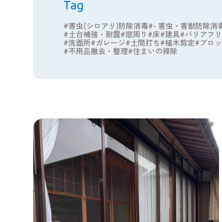
Tag
害虫(シロアリ)防除消毒
- 害虫・害獣防除消
土台補強・耐震
窓周り
床
建具
バリアフリ
洗面所
ガレージ
土間打ち
植木剪定
ブロッ
不用品撤去・整理
住まいの掃除