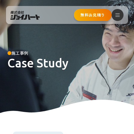
無料お見積り
お問い合わせ
メールで
無料見積もり
無料ご相談
施工事例
Case Study
通話無料！お急ぎの方はこちら
0120-810-023
受付時間 8:00〜20:00(年中無休 元旦お盆を除く)
トップページ
サービスメニュー
床下工事リフォーム