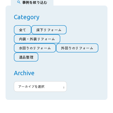
事例を絞り込む
内装・外装リフォーム
Category
水回りのリフォーム
全て
床下リフォーム
外回り
のリフォーム
(外構エクステリア)
全て
床下リフォーム
内装・外装リフォーム
遺品整理
内装・外装リフォーム
水回り
リフォーム
外回り
リフォーム
の
の
水回り
リフォーム
外回り
リフォーム
の
の
遺品整理
私たちについて
遺品整理
JOY HEARTの6つの強み
Archive
安心保証
施工可能エリア
利用までの流れ
施工事例